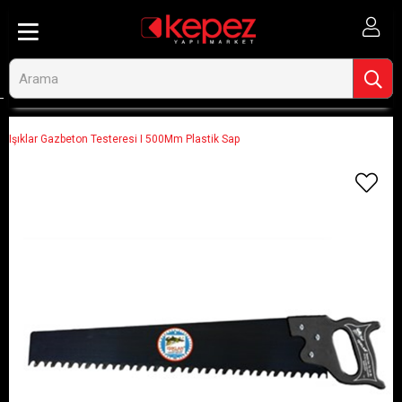
Anasayfa
Hırdavat, El Aletleri ve Oto
El Aletleri
El Testereleri
Işıklar Gazbeton Testeresi I 500Mm Plastik Sap