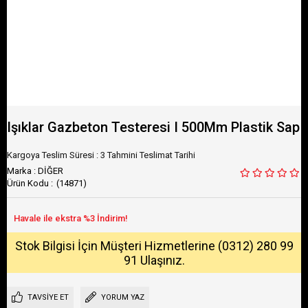
Işıklar Gazbeton Testeresi I 500Mm Plastik Sap
Kargoya Teslim Süresi
:
3 Tahmini Teslimat Tarihi
Marka
:
DİĞER
(14871)
Stok Bilgisi İçin Müşteri Hizmetlerine (0312) 280 99
91 Ulaşınız.
TAVSIYE ET
YORUM YAZ