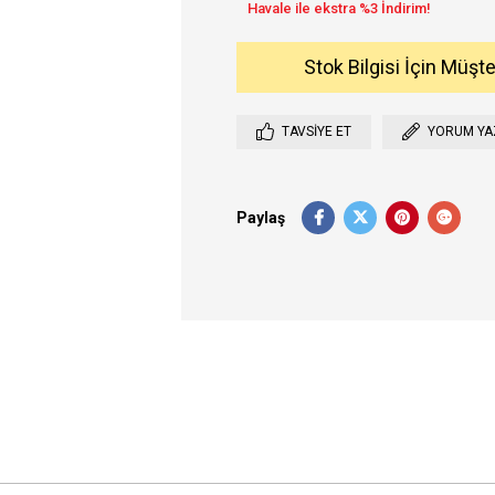
Stok Bilgisi İçin Müşt
TAVSIYE ET
YORUM YA
Paylaş