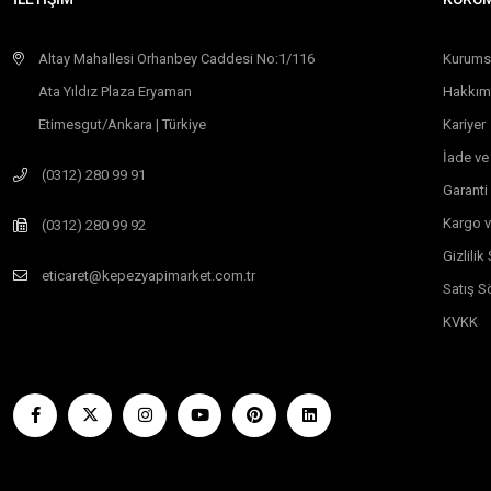
Altay Mahallesi Orhanbey Caddesi No:1/116
Kurums
Ata Yıldız Plaza Eryaman
Hakkım
Etimesgut/Ankara | Türkiye
Kariyer
İade ve
(0312) 280 99 91
Garanti
Kargo v
(0312) 280 99 92
Gizlili
eticaret@kepezyapimarket.com.tr
Satış S
KVKK