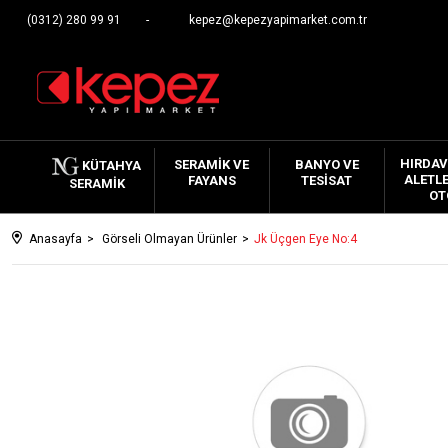
(0312) 280 99 91
kepez@kepezyapimarket.com.tr
HIRDAV
SERAMIK VE
BANYO VE
KÜTAHYA
ALETLE
FAYANS
TESISAT
SERAMIK
OT
Anasayfa
Görseli Olmayan Ürünler
Jk Üçgen Eye No:4