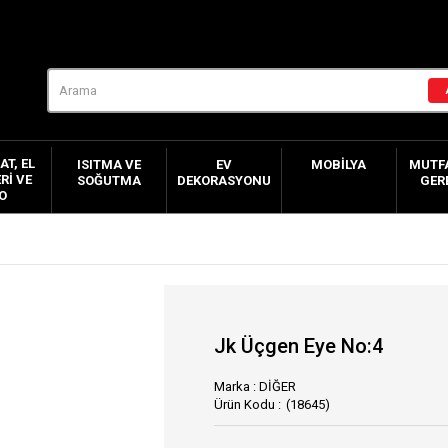
AT, EL
ISITMA VE
EV
MOBILYA
MUTFA
RI VE
SOĞUTMA
DEKORASYONU
GER
O
Jk Üçgen Eye No:4
Marka
:
DİĞER
(18645)