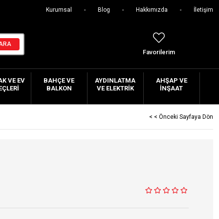
Kurumsal
Blog
Hakkımızda
İletişim
Favorilerim
K VE EV
BAHÇE VE
AYDINLATMA
AHŞAP VE
EÇLERI
BALKON
VE ELEKTRIK
İNŞAAT
< < Önceki Sayfaya Dön