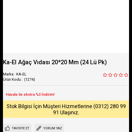
Ka-El Ağaç Vıdası 20*20 Mm (24 Lü Pk)
Marka
:
KA-EL
(1274)
Stok Bilgisi İçin Müşteri Hizmetlerine (0312) 280 99
91 Ulaşınız.
TAVSIYE ET
YORUM YAZ