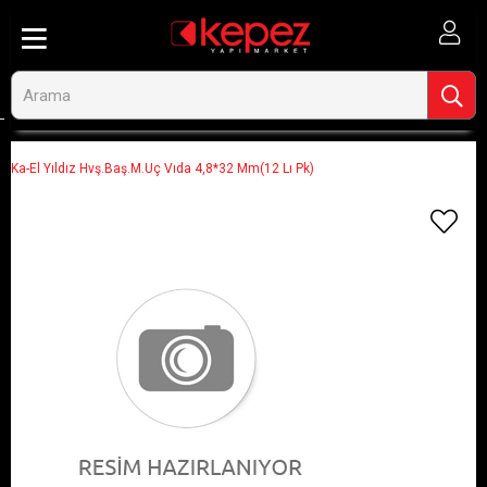
Anasayfa
Görseli Olmayan Ürünler
Ka-El Yıldız Hvş.Baş.M.Uç Vıda 4,8*32 Mm(12 Lı Pk)