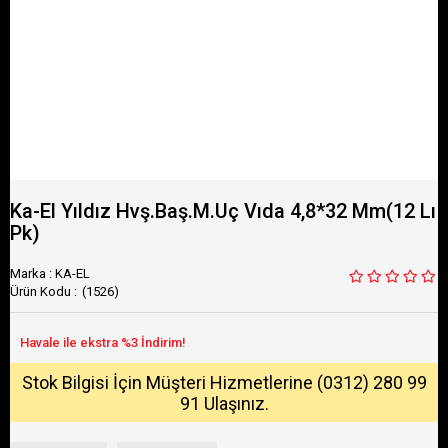
Ka-El Yıldız Hvş.Baş.M.Uç Vıda 4,8*32 Mm(12 Lı
Pk)
Marka
:
KA-EL
(1526)
Stok Bilgisi İçin Müşteri Hizmetlerine (0312) 280 99
91 Ulaşınız.