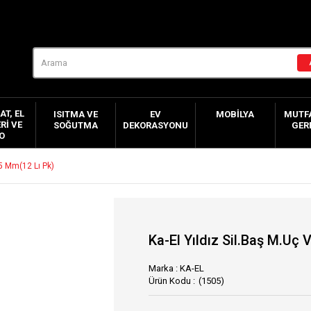
AT, EL
ISITMA VE
EV
MOBILYA
MUTFA
RI VE
SOĞUTMA
DEKORASYONU
GER
O
25 Mm(12 Lı Pk)
Ka-El Yıldız Sil.Baş M.Uç 
Marka
:
KA-EL
(1505)