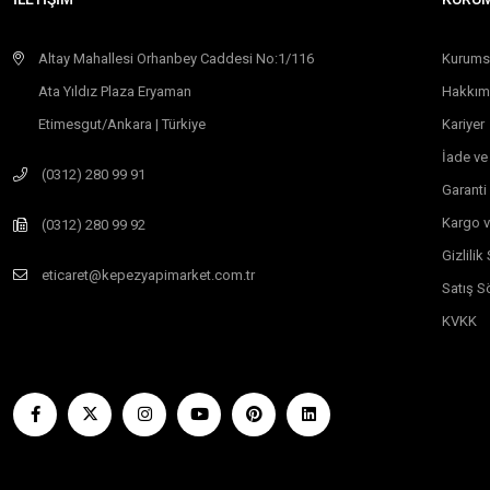
Altay Mahallesi Orhanbey Caddesi No:1/116
Kurums
Ata Yıldız Plaza Eryaman
Hakkım
Etimesgut/Ankara | Türkiye
Kariyer
İade ve
(0312) 280 99 91
Garanti
Kargo v
(0312) 280 99 92
Gizlili
eticaret@kepezyapimarket.com.tr
Satış S
KVKK