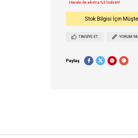
Stok Bilgisi İçin Müşt
TAVSIYE ET
YORUM YA
Paylaş