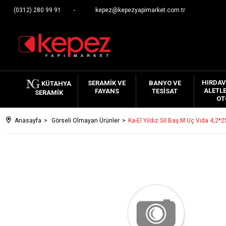
(0312) 280 99 91
kepez@kepezyapimarket.com.tr
HIRDAV
SERAMIK VE
BANYO VE
KÜTAHYA
ALETLE
FAYANS
TESISAT
SERAMIK
OT
Anasayfa
Görseli Olmayan Ürünler
Ka-El Yıldız Sil.Baş M.Uç Vıda 4,2*