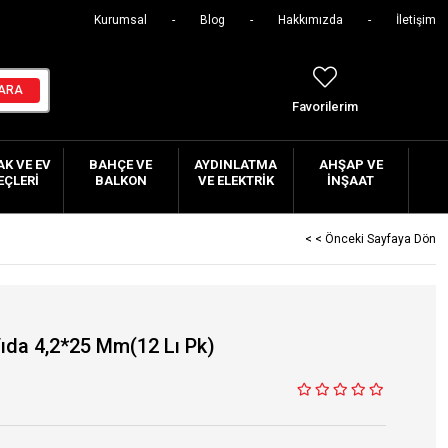
Kurumsal
Blog
Hakkımızda
İletişim
Favorilerim
K VE EV
BAHÇE VE
AYDINLATMA
AHŞAP VE
EÇLERI
BALKON
VE ELEKTRIK
İNŞAAT
< < Önceki Sayfaya Dön
Vıda 4,2*25 Mm(12 Lı Pk)