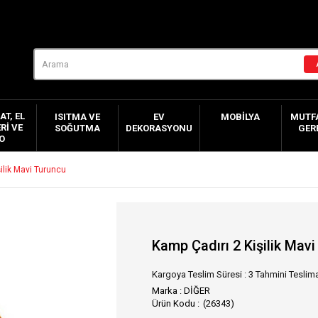
AT, EL
ISITMA VE
EV
MOBILYA
MUTFA
RI VE
SOĞUTMA
DEKORASYONU
GER
O
ilik Mavi Turuncu
Kamp Çadırı 2 Kişilik Mav
Kargoya Teslim Süresi
:
3 Tahmini Teslima
Marka
:
DİĞER
(26343)