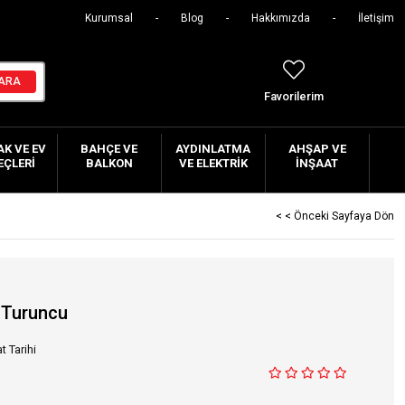
Kurumsal
Blog
Hakkımızda
İletişim
Favorilerim
K VE EV
BAHÇE VE
AYDINLATMA
AHŞAP VE
EÇLERI
BALKON
VE ELEKTRIK
İNŞAAT
< < Önceki Sayfaya Dön
i Turuncu
t Tarihi