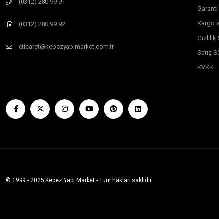
(0312) 280 99 91
Garanti
Kargo v
(0312) 280 99 92
Gizlili
eticaret@kepezyapimarket.com.tr
Satış S
KVKK
© 1999 - 2025 Kepez Yapı Market - Tüm hakları saklıdır.
Whatsapp Sipariş Vermek İçin Tıklayın