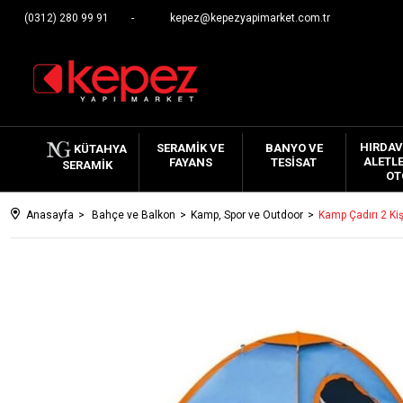
(0312) 280 99 91
kepez@kepezyapimarket.com.tr
HIRDAV
SERAMIK VE
BANYO VE
KÜTAHYA
ALETLE
FAYANS
TESISAT
SERAMIK
OT
Anasayfa
Bahçe ve Balkon
Kamp, Spor ve Outdoor
Kamp Çadırı 2 Kiş