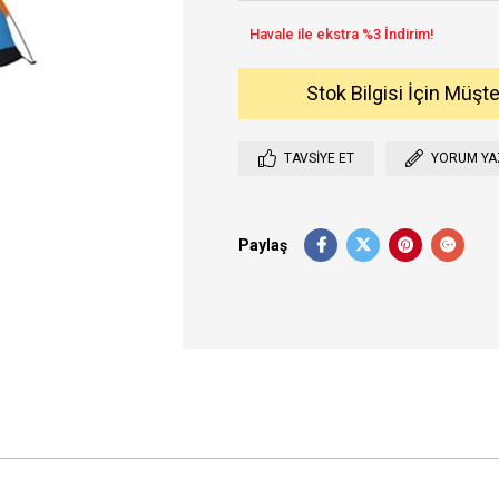
Stok Bilgisi İçin Müşt
TAVSIYE ET
YORUM YA
Paylaş