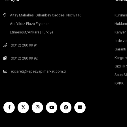
Altay Mahallesi Orhanbey Caddesi No:1/116
Kurums
Ata Yıldız Plaza Eryaman
Hakkım
Etimesgut/Ankara | Türkiye
Kariyer
İade ve
(0312) 280 99 91
Garanti
Kargo v
(0312) 280 99 92
Gizlili
eticaret@kepezyapimarket.com.tr
Satış S
KVKK