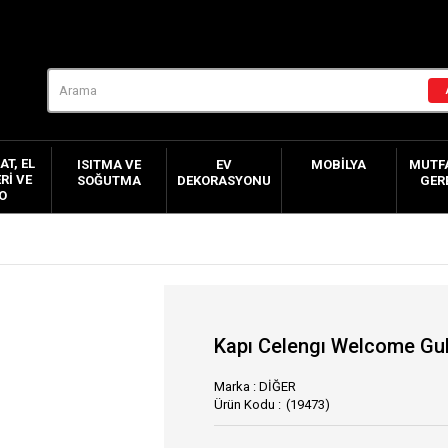
AT, EL
ISITMA VE
EV
MOBILYA
MUTFA
RI VE
SOĞUTMA
DEKORASYONU
GER
O
Kapı Celengı Welcome Gul
Marka
:
DİĞER
(19473)