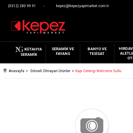
(0312) 280 99 91
kepez@kepezyapimarket.com.tr
HIRDAV
SERAMIK VE
BANYO VE
KÜTAHYA
ALETLE
FAYANS
TESISAT
SERAMIK
OT
Anasayfa
Görseli Olmayan Ürünler
Kapı Celengı Welcome Gullu