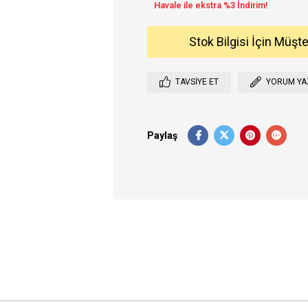
Stok Bilgisi İçin Müşt
TAVSIYE ET
YORUM YA
Paylaş