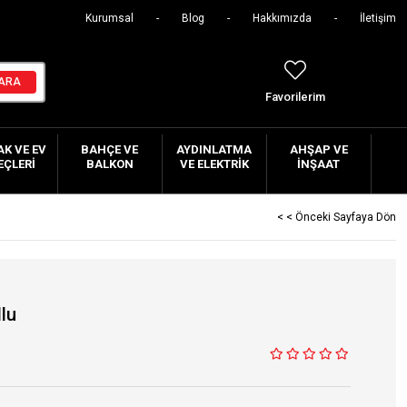
Kurumsal
Blog
Hakkımızda
İletişim
Favorilerim
K VE EV
BAHÇE VE
AYDINLATMA
AHŞAP VE
EÇLERI
BALKON
VE ELEKTRIK
İNŞAAT
< < Önceki Sayfaya Dön
lu