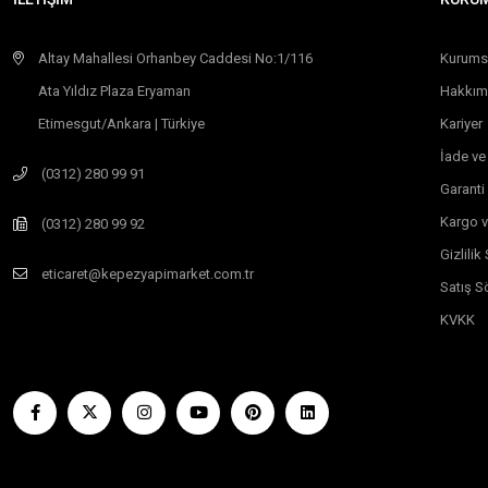
Altay Mahallesi Orhanbey Caddesi No:1/116
Kurums
Ata Yıldız Plaza Eryaman
Hakkım
Etimesgut/Ankara | Türkiye
Kariyer
İade ve
(0312) 280 99 91
Garanti
Kargo v
(0312) 280 99 92
Gizlili
eticaret@kepezyapimarket.com.tr
Satış S
KVKK