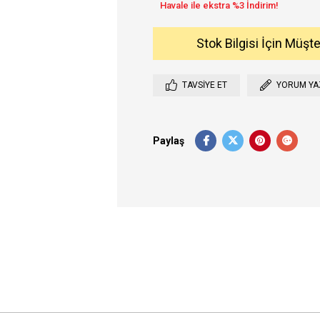
Stok Bilgisi İçin Müşt
TAVSIYE ET
YORUM YA
Paylaş