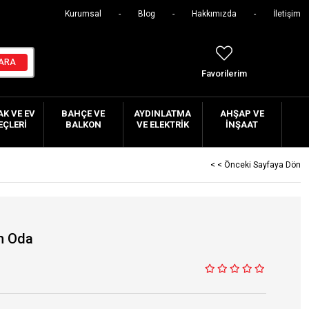
Kurumsal
Blog
Hakkımızda
İletişim
Favorilerim
K VE EV
BAHÇE VE
AYDINLATMA
AHŞAP VE
EÇLERI
BALKON
VE ELEKTRIK
İNŞAAT
< < Önceki Sayfaya Dön
en Oda