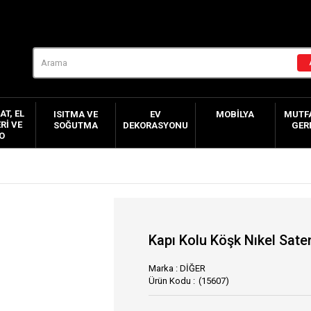
AT, EL
ISITMA VE
EV
MOBILYA
MUTFA
RI VE
SOĞUTMA
DEKORASYONU
GER
O
Kapı Kolu Köşk Nıkel Sat
Marka
:
DİĞER
(15607)