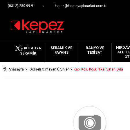
(0312) 280 99 91
kepez@kepezyapimarket.com.tr
HIRDAV
SERAMIK VE
BANYO VE
KÜTAHYA
ALETLE
FAYANS
TESISAT
SERAMIK
OT
Anasayfa
Görseli Olmayan Ürünler
Kapı Kolu Köşk Nıkel Saten Oda