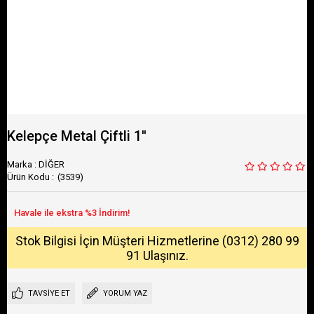
Kelepçe Metal Çiftli 1''
Marka
:
DİĞER
(3539)
Stok Bilgisi İçin Müşteri Hizmetlerine (0312) 280 99
91 Ulaşınız.
TAVSIYE ET
YORUM YAZ