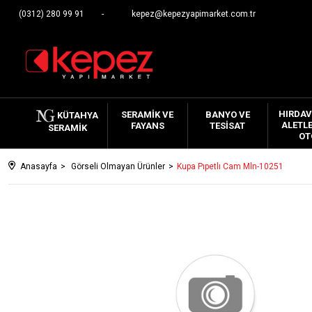
(0312) 280 99 91
kepez@kepezyapimarket.com.tr
HIRDAV
SERAMIK VE
BANYO VE
KÜTAHYA
ALETLE
FAYANS
TESISAT
SERAMIK
OT
Anasayfa
Görseli Olmayan Ürünler
Kupa Pıpetlı Cam Mln-10251