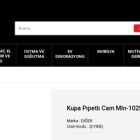
AT, EL
ISITMA VE
EV
MOBILYA
MUTFA
RI VE
SOĞUTMA
DEKORASYONU
GER
O
Kupa Pıpetlı Cam Mln-102
Marka
:
DİĞER
(21903)