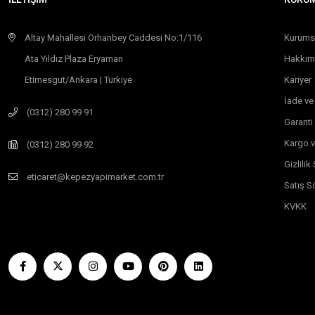
Altay Mahallesi Orhanbey Caddesi No:1/116
Kurums
Ata Yıldız Plaza Eryaman
Hakkım
Etimesgut/Ankara | Türkiye
Kariyer
İade ve
(0312) 280 99 91
Garanti
Kargo v
(0312) 280 99 92
Gizlili
eticaret@kepezyapimarket.com.tr
Satış S
KVKK