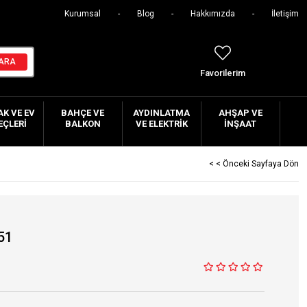
Kurumsal
Blog
Hakkımızda
İletişim
Favorilerim
K VE EV
BAHÇE VE
AYDINLATMA
AHŞAP VE
EÇLERI
BALKON
VE ELEKTRIK
İNŞAAT
< < Önceki Sayfaya Dön
51