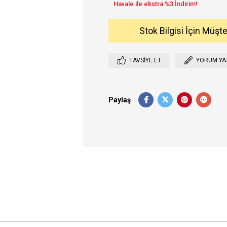
Stok Bilgisi İçin Müşt
TAVSIYE ET
YORUM YA
Paylaş