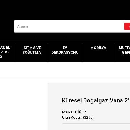
AT, EL
ISITMA VE
EV
MOBILYA
MUTFA
RI VE
SOĞUTMA
DEKORASYONU
GER
O
Küresel Dogalgaz Vana 2''
Marka
:
DİĞER
(3296)