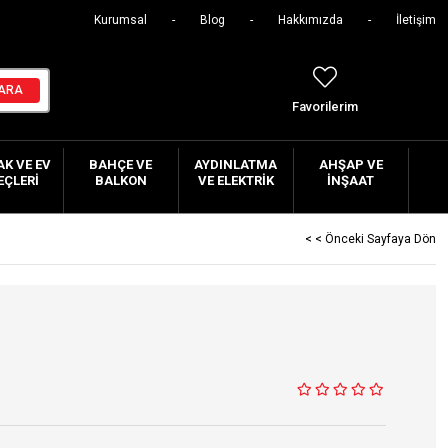
Kurumsal
Blog
Hakkımızda
İletişim
Favorilerim
K VE EV
BAHÇE VE
AYDINLATMA
AHŞAP VE
EÇLERI
BALKON
VE ELEKTRIK
İNŞAAT
< < Önceki Sayfaya Dön