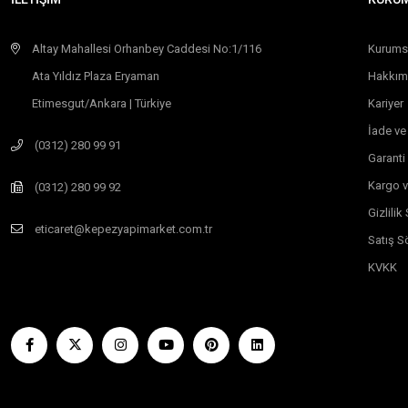
Altay Mahallesi Orhanbey Caddesi No:1/116
Kurums
Ata Yıldız Plaza Eryaman
Hakkım
Etimesgut/Ankara | Türkiye
Kariyer
İade ve
(0312) 280 99 91
Garanti
Kargo v
(0312) 280 99 92
Gizlili
eticaret@kepezyapimarket.com.tr
Satış S
KVKK