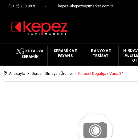
(0312) 280 99 91
kepez@kepezyapimarket.com.tr
HIRDAV
SERAMIK VE
BANYO VE
KÜTAHYA
ALETLE
FAYANS
TESISAT
SERAMIK
OT
Anasayfa
Görseli Olmayan Ürünler
Küresel Dogalgaz Vana 2''