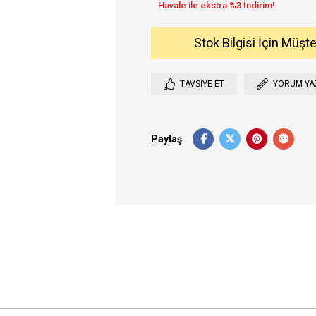
Stok Bilgisi İçin Müşt
TAVSIYE ET
YORUM YA
Paylaş