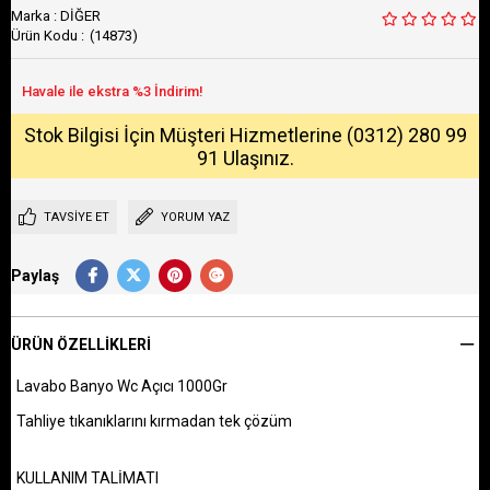
Marka
:
DİĞER
(14873)
Stok Bilgisi İçin Müşteri Hizmetlerine (0312) 280 99
91 Ulaşınız.
TAVSIYE ET
YORUM YAZ
Paylaş
ÜRÜN ÖZELLIKLERI
Lavabo Banyo Wc Açıcı 1000Gr
Tahliye tıkanıklarını kırmadan tek çözüm
KULLANIM
TALİMATI