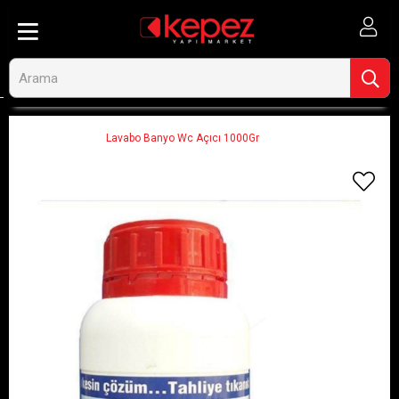
Anasayfa
Hırdavat, El Aletleri ve Oto
Hırdavat-Nalbur Malzemeleri
Yardımcı Ürünler
Lavabo Banyo Wc Açıcı 1000Gr