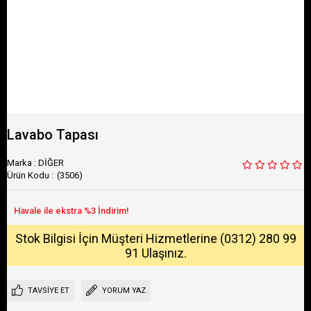
Lavabo Tapası
Marka
:
DİĞER
(3506)
Stok Bilgisi İçin Müşteri Hizmetlerine (0312) 280 99
91 Ulaşınız.
TAVSIYE ET
YORUM YAZ