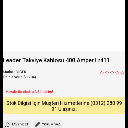
Leader Takviye Kablosu 400 Amper Lr411
Marka
:
DİĞER
(21284)
Stok Bilgisi İçin Müşteri Hizmetlerine (0312) 280 99
91 Ulaşınız.
TAVSIYE ET
YORUM YAZ