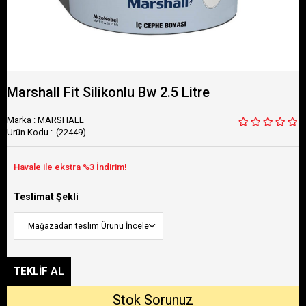
Marshall Fit Silikonlu Bw 2.5 Litre
Marka
:
MARSHALL
(22449)
Teslimat Şekli