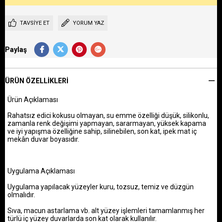
TAVSIYE ET
YORUM YAZ
Paylaş
ÜRÜN ÖZELLIKLERI
Ürün Açıklaması
Rahatsız edici kokusu olmayan, su emme özelliği düşük, silikonlu,
zamanla renk değişimi yapmayan, sararmayan, yüksek kapama
ve iyi yapışma özelliğine sahip, silinebilen, son kat, ipek mat iç
mekân duvar boyasıdır.
Uygulama Açıklaması
Uygulama yapılacak yüzeyler kuru, tozsuz, temiz ve düzgün
olmalıdır.
Sıva, macun astarlama vb. alt yüzey işlemleri tamamlanmış her
türlü iç yüzey duvarlarda son kat olarak kullanılır.