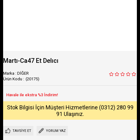
Martı-Ca47 Et Delıcı
Marka
:
DİĞER
(20175)
Stok Bilgisi İçin Müşteri Hizmetlerine (0312) 280 99
91 Ulaşınız.
TAVSIYE ET
YORUM YAZ