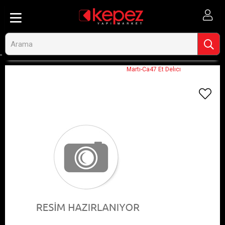
Anasayfa
Görseli Olmayan Ürünler
Martı-Ca47 Et Delıcı