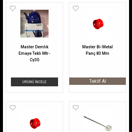
Master Demlık
Master Bi-Metal
Emaye Teklı Mtr-
Panç 83 Mm
Cy30
Teklif Al
ÜRÜNÜ İNCELE