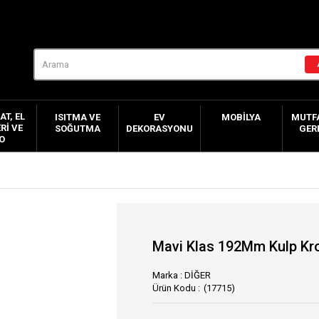
AT, EL
ISITMA VE
EV
MOBILYA
MUTFA
RI VE
SOĞUTMA
DEKORASYONU
GER
O
Mavi Klas 192Mm Kulp K
Marka
:
DİĞER
(17715)