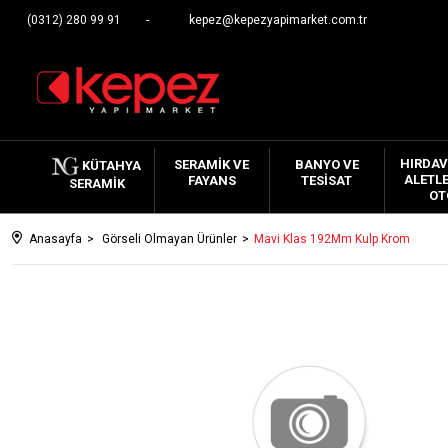
(0312) 280 99 91
kepez@kepezyapimarket.com.tr
HIRDAV
SERAMIK VE
BANYO VE
KÜTAHYA
ALETLE
FAYANS
TESISAT
SERAMIK
OT
Anasayfa
Görseli Olmayan Ürünler
Mavi Klas 192Mm Kulp Krom