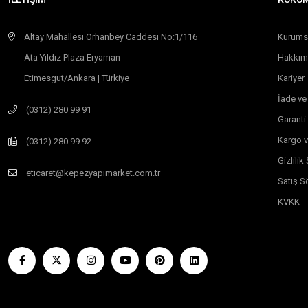
Altay Mahallesi Orhanbey Caddesi No:1/116
Kurums
Ata Yıldız Plaza Eryaman
Hakkım
Etimesgut/Ankara | Türkiye
Kariyer
İade ve
(0312) 280 99 91
Garanti
Kargo v
(0312) 280 99 92
Gizlili
eticaret@kepezyapimarket.com.tr
Satış S
KVKK