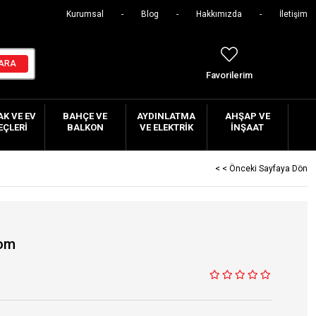
Kurumsal
Blog
Hakkımızda
İletişim
Favorilerim
K VE EV
BAHÇE VE
AYDINLATMA
AHŞAP VE
EÇLERI
BALKON
VE ELEKTRIK
İNŞAAT
< < Önceki Sayfaya Dön
rom