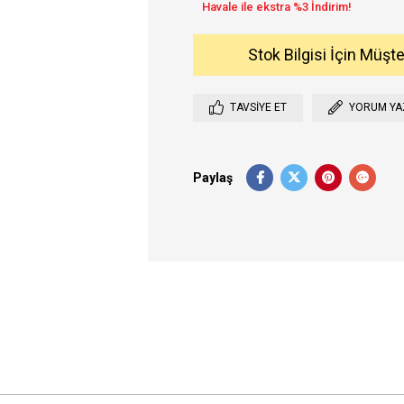
Stok Bilgisi İçin Müşt
TAVSIYE ET
YORUM YA
Paylaş