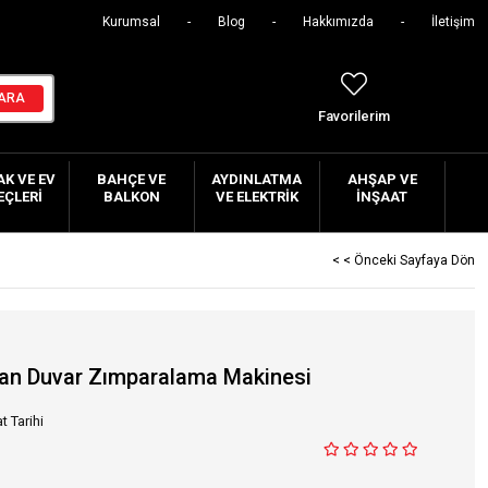
Kurumsal
Blog
Hakkımızda
İletişim
Favorilerim
K VE EV
BAHÇE VE
AYDINLATMA
AHŞAP VE
EÇLERI
BALKON
VE ELEKTRIK
İNŞAAT
< < Önceki Sayfaya Dön
an Duvar Zımparalama Makinesi
t Tarihi