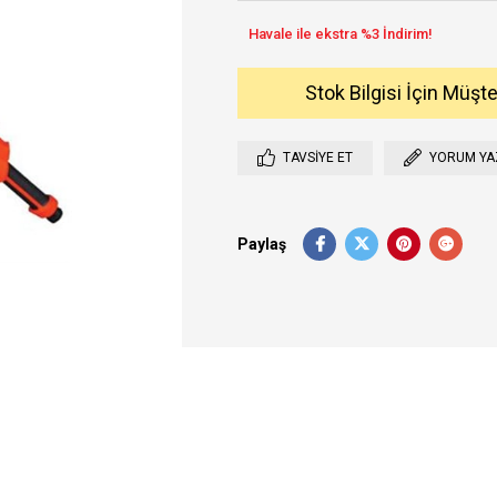
Stok Bilgisi İçin Müşt
TAVSIYE ET
YORUM YA
Paylaş