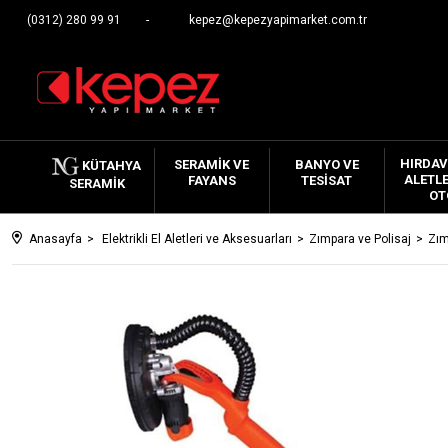
(0312) 280 99 91
kepez@kepezyapimarket.com.tr
HIRDAV
SERAMIK VE
BANYO VE
KÜTAHYA
ALETLE
FAYANS
TESISAT
SERAMIK
OT
Anasayfa
Elektrikli El Aletleri ve Aksesuarları
Zımpara ve Polisaj
Zım