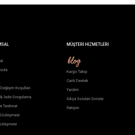
MSAL
MÜŞTERİ HİZMETLERİ
al
ızda
Kargo Takip
Canlı Destek
 Değişim Koşulları
Yardım
 & İade Sorgulama
Sıkça Sorulan Sorular
e Teslimat
İletişim
k Sözleşmesi
özleşmesi