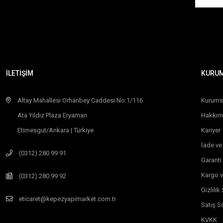
İLETİŞİM
KURU
Altay Mahallesi Orhanbey Caddesi No:1/116
Kurums
Ata Yıldız Plaza Eryaman
Hakkım
Etimesgut/Ankara | Türkiye
Kariyer
İade ve
(0312) 280 99 91
Garanti
Kargo v
(0312) 280 99 92
Gizlili
eticaret@kepezyapimarket.com.tr
Satış S
KVKK