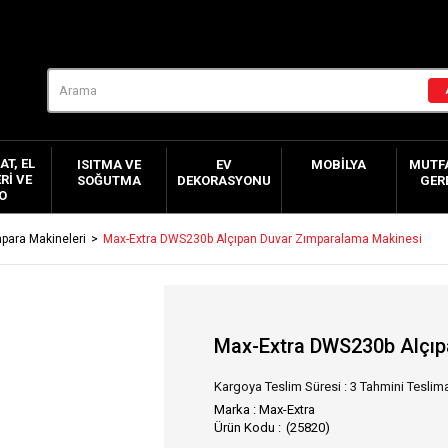
AT, EL
ISITMA VE
EV
MOBILYA
MUTFA
RI VE
SOĞUTMA
DEKORASYONU
GER
O
para Makineleri
Max-Extra DWS230b Alçıpan Duvar Zımparalama Makinesi
Max-Extra DWS230b Alçıp
Kargoya Teslim Süresi
:
3 Tahmini Teslima
Marka
:
Max-Extra
(25820)