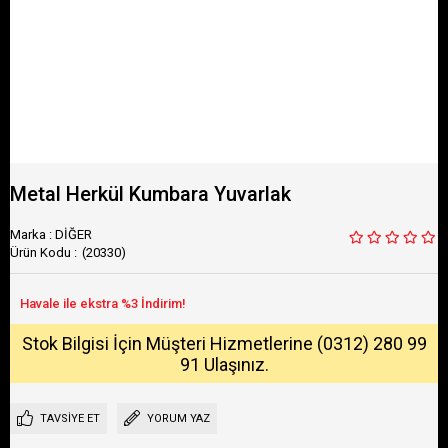
Metal Herkül Kumbara Yuvarlak
Marka
:
DİĞER
(20330)
Stok Bilgisi İçin Müşteri Hizmetlerine (0312) 280 99
91 Ulaşınız.
TAVSIYE ET
YORUM YAZ