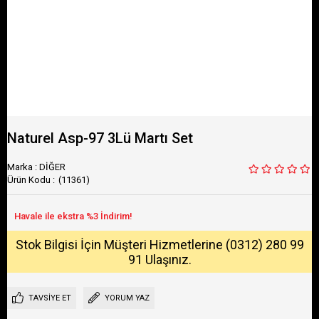
Naturel Asp-97 3Lü Martı Set
Marka
:
DİĞER
(11361)
Stok Bilgisi İçin Müşteri Hizmetlerine (0312) 280 99
91 Ulaşınız.
TAVSIYE ET
YORUM YAZ