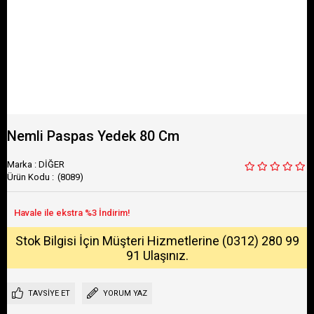
Nemli Paspas Yedek 80 Cm
Marka
:
DİĞER
(8089)
Stok Bilgisi İçin Müşteri Hizmetlerine (0312) 280 99
91 Ulaşınız.
TAVSIYE ET
YORUM YAZ