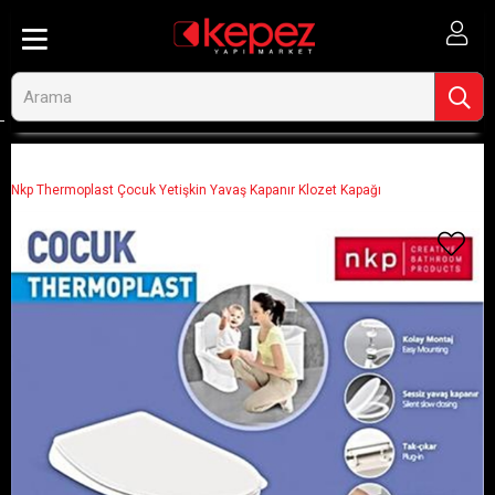
Anasayfa
Banyo ve Tesisat
Klozet ve Klozet Kapakları
Klozet Kapakları
Nkp Thermoplast Çocuk Yetişkin Yavaş Kapanır Klozet Kapağı