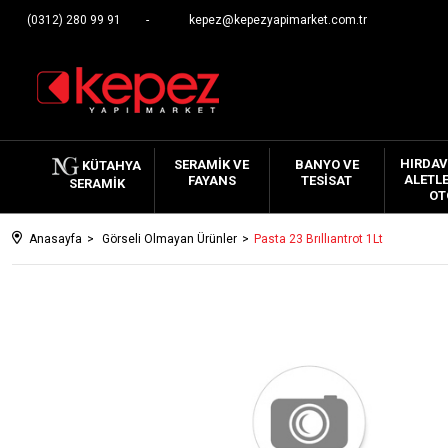
(0312) 280 99 91
kepez@kepezyapimarket.com.tr
HIRDAV
SERAMIK VE
BANYO VE
KÜTAHYA
ALETLE
FAYANS
TESISAT
SERAMIK
OT
Anasayfa
Görseli Olmayan Ürünler
Pasta 23 Brıllıantrot 1Lt