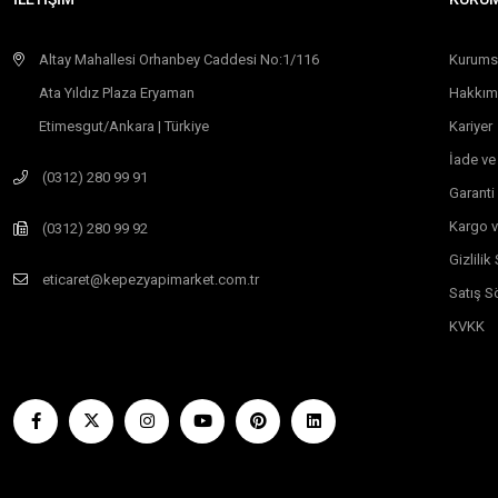
Altay Mahallesi Orhanbey Caddesi No:1/116
Kurums
Ata Yıldız Plaza Eryaman
Hakkım
Etimesgut/Ankara | Türkiye
Kariyer
İade ve
(0312) 280 99 91
Garanti
Kargo v
(0312) 280 99 92
Gizlili
eticaret@kepezyapimarket.com.tr
Satış S
KVKK