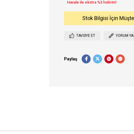
Stok Bilgisi İçin Müşt
TAVSIYE ET
YORUM YA
Paylaş