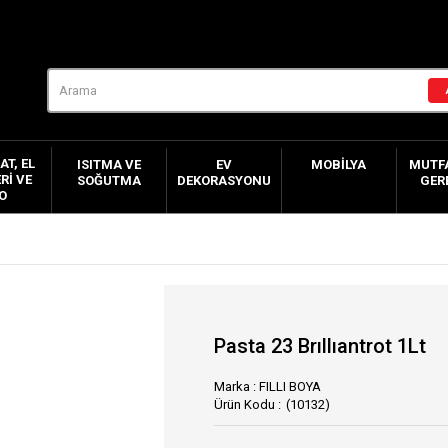
AT, EL
ISITMA VE
EV
MOBILYA
MUTFA
RI VE
SOĞUTMA
DEKORASYONU
GER
O
Pasta 23 Brıllıantrot 1Lt
Marka
:
FILLI BOYA
(10132)