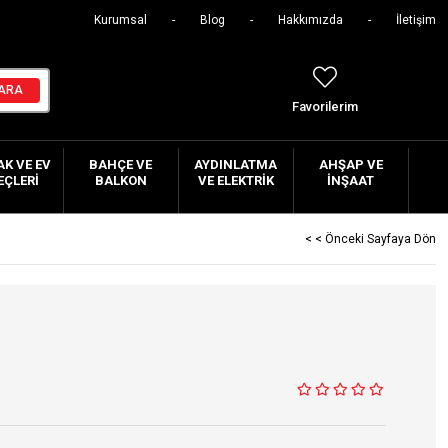
Kurumsal
Blog
Hakkımızda
İletişim
Favorilerim
K VE EV
BAHÇE VE
AYDINLATMA
AHŞAP VE
EÇLERI
BALKON
VE ELEKTRIK
İNŞAAT
< < Önceki Sayfaya Dön