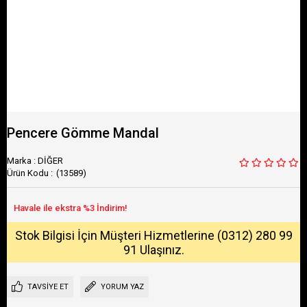
Pencere Gömme Mandal
Marka
:
DİĞER
(13589)
Stok Bilgisi İçin Müşteri Hizmetlerine (0312) 280 99
91 Ulaşınız.
TAVSIYE ET
YORUM YAZ