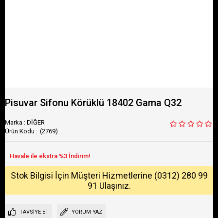
Pisuvar Sifonu Körüklü 18402 Gama Q32
Marka
:
DİĞER
(2769)
Stok Bilgisi İçin Müşteri Hizmetlerine (0312) 280 99
91 Ulaşınız.
TAVSIYE ET
YORUM YAZ