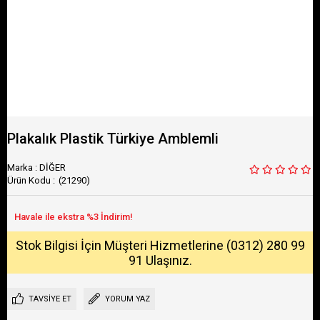
Plakalık Plastik Türkiye Amblemli
Marka
:
DİĞER
(21290)
Stok Bilgisi İçin Müşteri Hizmetlerine (0312) 280 99
91 Ulaşınız.
TAVSIYE ET
YORUM YAZ