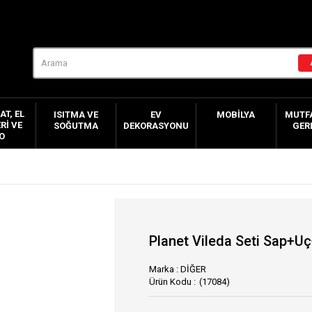
AT, EL
ISITMA VE
EV
MOBILYA
MUTFA
RI VE
SOĞUTMA
DEKORASYONU
GER
O
Planet Vileda Seti Sap+U
Marka
:
DİĞER
(17084)