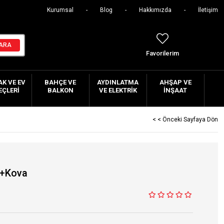
Kurumsal
Blog
Hakkımızda
İletişim
Favorilerim
K VE EV
BAHÇE VE
AYDINLATMA
AHŞAP VE
EÇLERI
BALKON
VE ELEKTRIK
İNŞAAT
< < Önceki Sayfaya Dön
ç+Kova