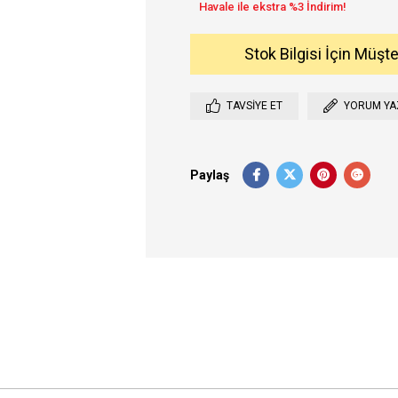
Stok Bilgisi İçin Müşt
TAVSIYE ET
YORUM YA
Paylaş