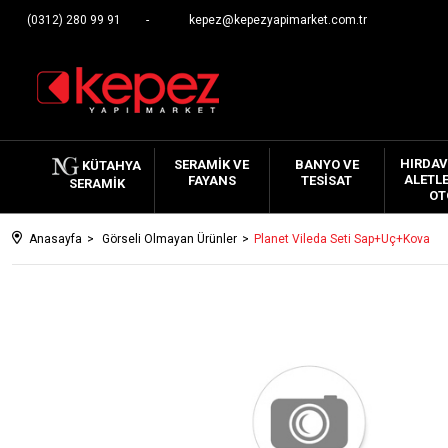
(0312) 280 99 91
kepez@kepezyapimarket.com.tr
HIRDAV
SERAMIK VE
BANYO VE
KÜTAHYA
ALETLE
FAYANS
TESISAT
SERAMIK
OT
Anasayfa
Görseli Olmayan Ürünler
Planet Vileda Seti Sap+Uç+Kova