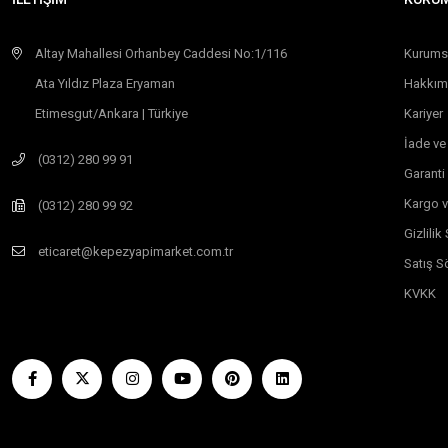
Altay Mahallesi Orhanbey Caddesi No:1/116
Kurums
Ata Yıldız Plaza Eryaman
Hakkım
Etimesgut/Ankara | Türkiye
Kariyer
İade ve
(0312) 280 99 91
Garanti
Kargo v
(0312) 280 99 92
Gizlili
eticaret@kepezyapimarket.com.tr
Satış S
KVKK