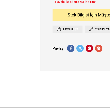
Stok Bilgisi İçin Müşt
TAVSIYE ET
YORUM YA
Paylaş