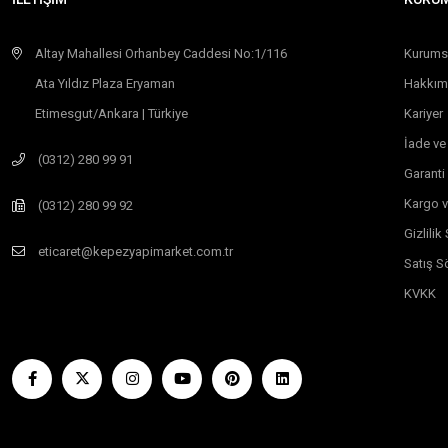
Altay Mahallesi Orhanbey Caddesi No:1/116
Kurums
Ata Yıldız Plaza Eryaman
Hakkım
Etimesgut/Ankara | Türkiye
Kariyer
İade ve
(0312) 280 99 91
Garanti
Kargo v
(0312) 280 99 92
Gizlili
eticaret@kepezyapimarket.com.tr
Satış S
KVKK