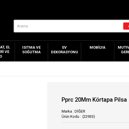
AT, EL
ISITMA VE
EV
MOBILYA
MUTFA
RI VE
SOĞUTMA
DEKORASYONU
GER
O
Pprc 20Mm Körtapa Pilsa
Marka
:
DİĞER
(22933)