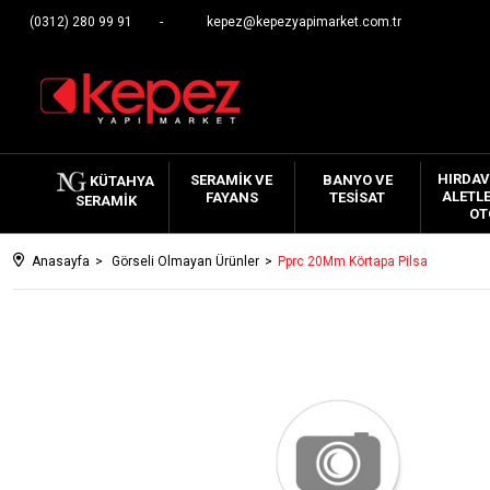
(0312) 280 99 91
kepez@kepezyapimarket.com.tr
HIRDAV
SERAMIK VE
BANYO VE
KÜTAHYA
ALETLE
FAYANS
TESISAT
SERAMIK
OT
Anasayfa
Görseli Olmayan Ürünler
Pprc 20Mm Körtapa Pilsa