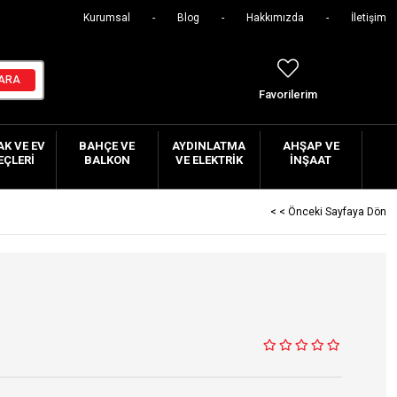
Kurumsal
Blog
Hakkımızda
İletişim
Favorilerim
K VE EV
BAHÇE VE
AYDINLATMA
AHŞAP VE
EÇLERI
BALKON
VE ELEKTRIK
İNŞAAT
< < Önceki Sayfaya Dön