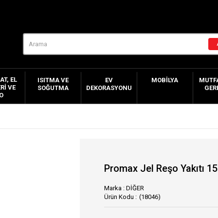
AT, EL
ISITMA VE
EV
MOBILYA
MUTFA
RI VE
SOĞUTMA
DEKORASYONU
GER
O
Promax Jel Reşo Yakıtı 15
Marka
:
DİĞER
(18046)