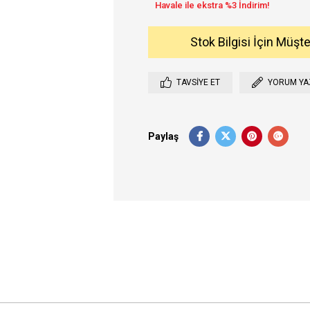
Stok Bilgisi İçin Müşt
TAVSIYE ET
YORUM YA
Paylaş