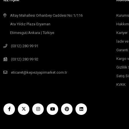
Altay Mahallesi Orhanbey Caddesi No:1/116
Kurums
Ata Yıldız Plaza Eryaman
Hakkım
Etimesgut/Ankara | Türkiye
Kariyer
İade ve
(0312) 280 99 91
Garanti
Kargo v
(0312) 280 99 92
Gizlili
eticaret@kepezyapimarket.com.tr
Satış S
KVKK