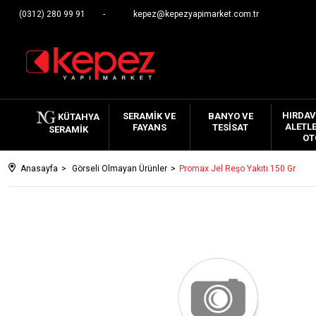
(0312) 280 99 91
kepez@kepezyapimarket.com.tr
HIRDAV
SERAMIK VE
BANYO VE
KÜTAHYA
ALETLE
FAYANS
TESISAT
SERAMIK
OT
Anasayfa
Görseli Olmayan Ürünler
Promax Jel Reşo Yakıtı 150 Gr