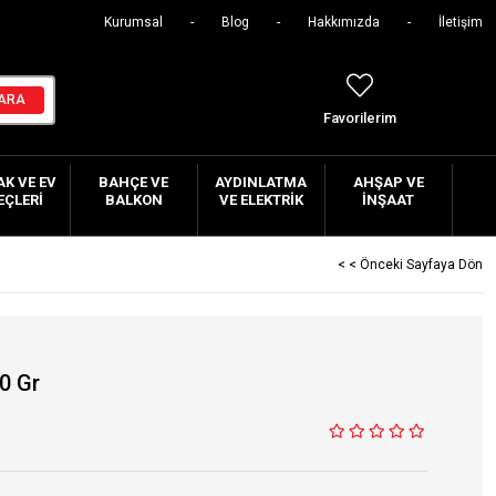
Kurumsal
Blog
Hakkımızda
İletişim
Favorilerim
K VE EV
BAHÇE VE
AYDINLATMA
AHŞAP VE
EÇLERI
BALKON
VE ELEKTRIK
İNŞAAT
< < Önceki Sayfaya Dön
0 Gr