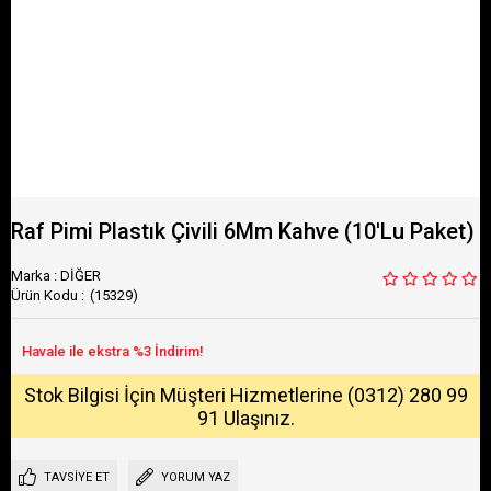
Raf Pimi Plastık Çivili 6Mm Kahve (10'Lu Paket)
Marka
:
DİĞER
(15329)
Stok Bilgisi İçin Müşteri Hizmetlerine (0312) 280 99
91 Ulaşınız.
TAVSIYE ET
YORUM YAZ