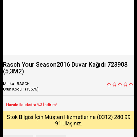
Rasch Your Season2016 Duvar Kağıdı 723908
(5,3M2)
Marka
:
RASCH
(13676)
Stok Bilgisi İçin Müşteri Hizmetlerine (0312) 280 99
91 Ulaşınız.