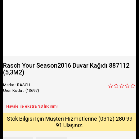
Rasch Your Season2016 Duvar Kağıdı 887112
(5,3M2)
Marka
:
RASCH
(13697)
Stok Bilgisi İçin Müşteri Hizmetlerine (0312) 280 99
91 Ulaşınız.