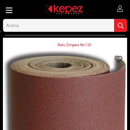
Anasayfa
Elektrikli El Aletleri ve Aksesuarları
Zımpara ve Polisaj
Zımpara Kağıdı ve Aksesuarları
Rulo Zımpara No:120