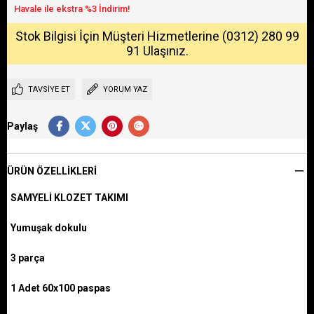
Stok Bilgisi İçin Müşteri Hizmetlerine (0312) 280 99
91 Ulaşınız.
TAVSIYE ET
YORUM YAZ
Paylaş
ÜRÜN ÖZELLIKLERI
SAMYELİ KLOZET TAKIMI
Yumuşak dokulu
3 parça
1 Adet 60x100 paspas