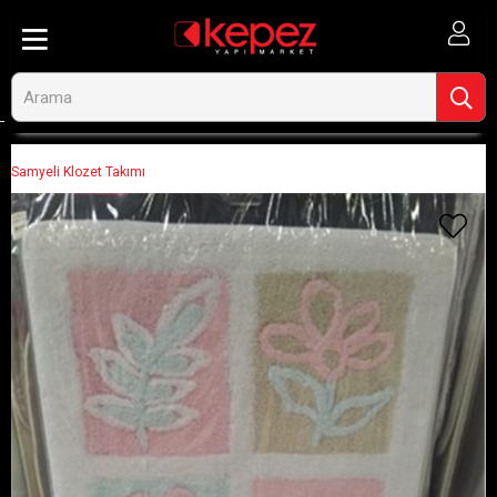
Anasayfa
Banyo ve Tesisat
Banyo Tekstili
Banyo Paspasları
Samyeli Klozet Takımı