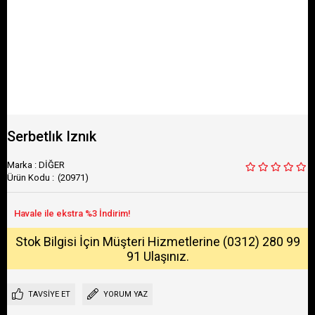
Serbetlık Iznık
Marka
:
DİĞER
(20971)
Stok Bilgisi İçin Müşteri Hizmetlerine (0312) 280 99
91 Ulaşınız.
TAVSIYE ET
YORUM YAZ