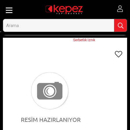
Anasayfa
Görseli Olmayan Ürünler
Serbetlık Iznık