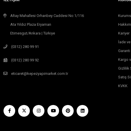
Altay Mahallesi Orhanbey Caddesi No:1/116
Kurums
Ata Yıldız Plaza Eryaman
Hakkım
Etimesgut/Ankara | Türkiye
Kariyer
İade ve
(0312) 280 99 91
Garanti
Kargo v
(0312) 280 99 92
Gizlili
eticaret@kepezyapimarket.com.tr
Satış S
KVKK