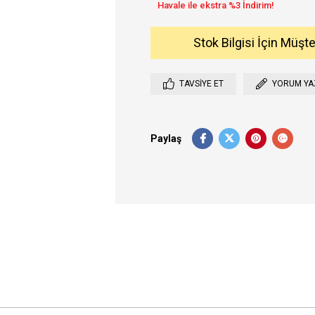
Stok Bilgisi İçin Müşt
TAVSIYE ET
YORUM YA
Paylaş