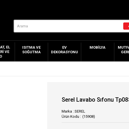
AT, EL
ISITMA VE
EV
MOBILYA
MUTFA
RI VE
SOĞUTMA
DEKORASYONU
GER
O
Serel Lavabo Sıfonu Tp0
Marka
:
SEREL
(15908)