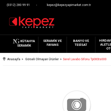
(0312) 280 99 91
kepez@kepezyapimarket.com.tr
HIRDAV
SERAMIK VE
BANYO VE
KÜTAHYA
ALETLE
FAYANS
TESISAT
SERAMIK
OT
Anasayfa
Görseli Olmayan Ürünler
Serel Lavabo Sıfonu Tp08Sts000