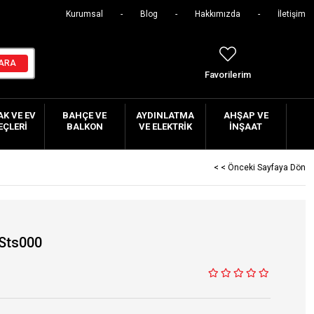
Kurumsal
Blog
Hakkımızda
İletişim
Favorilerim
K VE EV
BAHÇE VE
AYDINLATMA
AHŞAP VE
EÇLERI
BALKON
VE ELEKTRIK
İNŞAAT
< < Önceki Sayfaya Dön
8Sts000