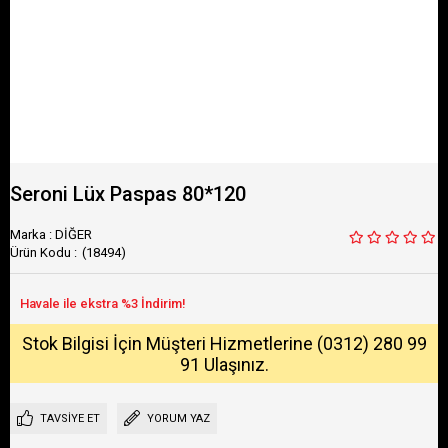
Seroni Lüx Paspas 80*120
Marka
:
DİĞER
(18494)
Stok Bilgisi İçin Müşteri Hizmetlerine (0312) 280 99
91 Ulaşınız.
TAVSIYE ET
YORUM YAZ