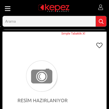
Anasayfa
Görseli Olmayan Ürünler
Sımple Tabaklık Xl