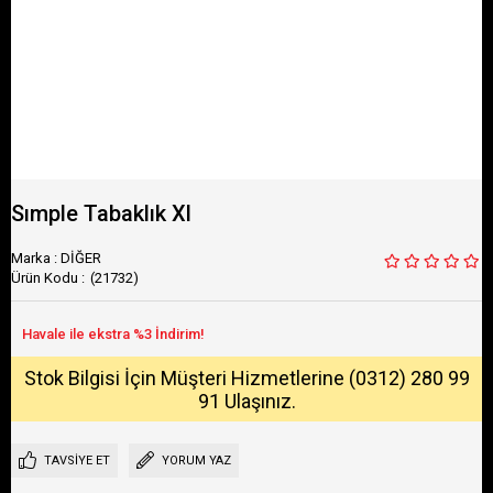
Sımple Tabaklık Xl
Marka
:
DİĞER
(21732)
Stok Bilgisi İçin Müşteri Hizmetlerine (0312) 280 99
91 Ulaşınız.
TAVSIYE ET
YORUM YAZ