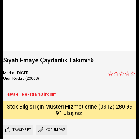
Siyah Emaye Çaydanlık Takımı*6
Marka
:
DİĞER
(20008)
Stok Bilgisi İçin Müşteri Hizmetlerine (0312) 280 99
91 Ulaşınız.
TAVSIYE ET
YORUM YAZ