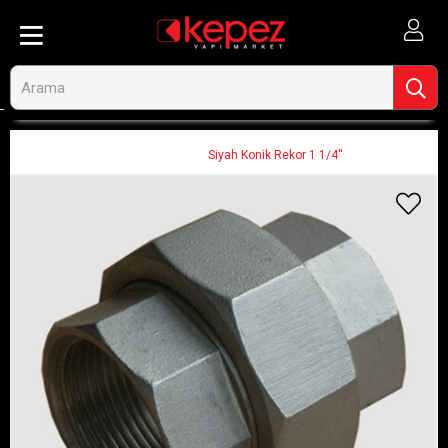
Anasayfa
Ahşap ve İnşaat
Tesisat Tamir ve Bağlantı Malzemeleri
Bağlantı Malzemeleri
Rekorlar
Siyah Konik Rekor 1 1/4''