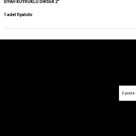
SİYAH KUYRUKLU DİRSEK 2"
1 adet fiyatıdır