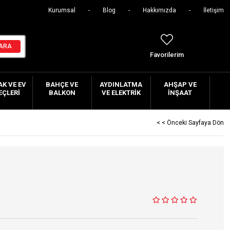
Kurumsal
Blog
Hakkımızda
İletişim
Favorilerim
K VE EV
BAHÇE VE
AYDINLATMA
AHŞAP VE
EÇLERI
BALKON
VE ELEKTRIK
İNŞAAT
< < Önceki Sayfaya Dön