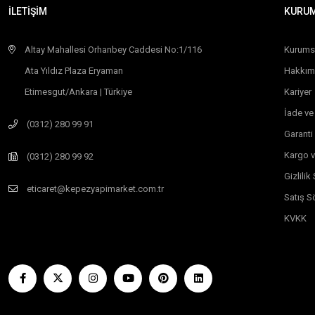
İLETİŞİM
KURU
Altay Mahallesi Orhanbey Caddesi No:1/116
Kurums
Ata Yıldız Plaza Eryaman
Hakkım
Etimesgut/Ankara | Türkiye
Kariyer
İade ve
(0312) 280 99 91
Garanti
Kargo v
(0312) 280 99 92
Gizlili
eticaret@kepezyapimarket.com.tr
Satış S
KVKK