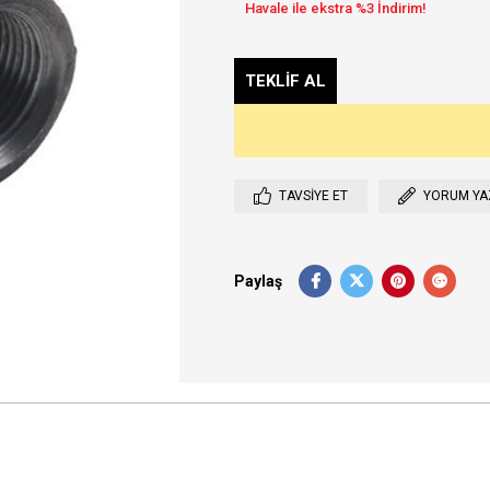
TAVSIYE ET
YORUM YA
Paylaş