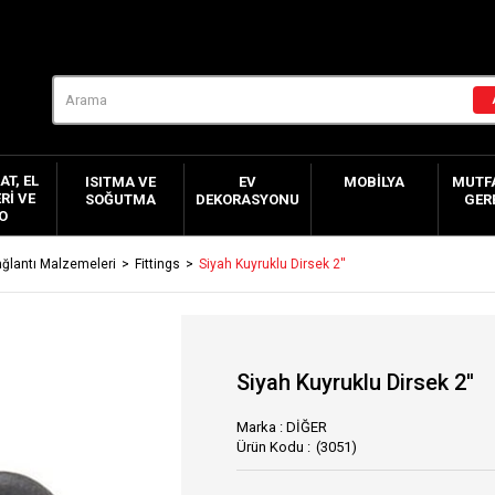
AT, EL
ISITMA VE
EV
MOBILYA
MUTFA
RI VE
SOĞUTMA
DEKORASYONU
GER
O
ğlantı Malzemeleri
Fittings
Siyah Kuyruklu Dirsek 2''
Siyah Kuyruklu Dirsek 2''
Marka
:
DİĞER
(3051)