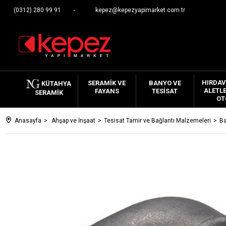
(0312) 280 99 91
kepez@kepezyapimarket.com.tr
HIRDAV
SERAMIK VE
BANYO VE
KÜTAHYA
ALETLE
FAYANS
TESISAT
SERAMIK
OT
Anasayfa
Ahşap ve İnşaat
Tesisat Tamir ve Bağlantı Malzemeleri
Ba