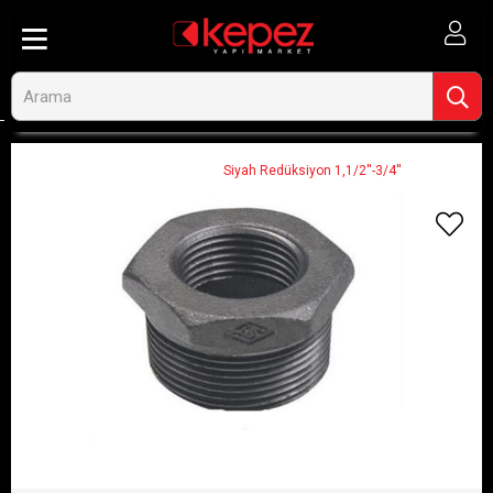
Anasayfa
Ahşap ve İnşaat
Tesisat Tamir ve Bağlantı Malzemeleri
Bağlantı Malzemeleri
Fittings
Siyah Redüksiyon 1,1/2''-3/4''