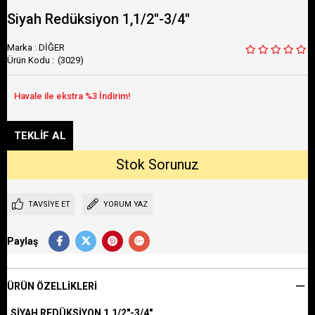
Siyah Redüksiyon 1,1/2''-3/4''
Marka
:
DİĞER
(3029)
TAVSIYE ET
YORUM YAZ
Paylaş
ÜRÜN ÖZELLIKLERI
SİYAH REDÜKSİYON 1,1/2"-3/4"