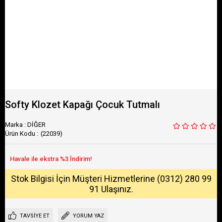
Softy Klozet Kapağı Çocuk Tutmalı
Marka
:
DİĞER
(22039)
Stok Bilgisi İçin Müşteri Hizmetlerine (0312) 280 99
91 Ulaşınız.
TAVSIYE ET
YORUM YAZ