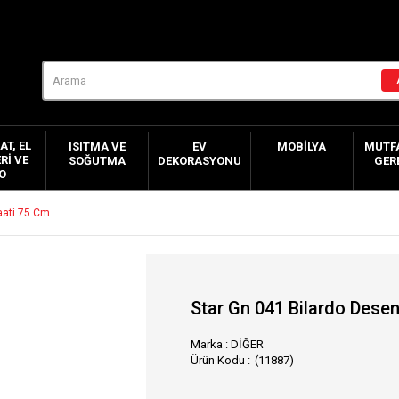
AT, EL
ISITMA VE
EV
MOBILYA
MUTFA
RI VE
SOĞUTMA
DEKORASYONU
GER
O
aati 75 Cm
Star Gn 041 Bilardo Dese
Marka
:
DİĞER
(11887)