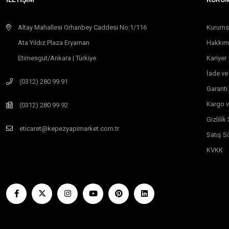
Altay Mahallesi Orhanbey Caddesi No:1/116
Kurums
Ata Yıldız Plaza Eryaman
Hakkım
Etimesgut/Ankara | Türkiye
Kariyer
İade ve
(0312) 280 99 91
Garanti
Kargo v
(0312) 280 99 92
Gizlili
eticaret@kepezyapimarket.com.tr
Satış S
KVKK