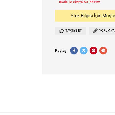
Stok Bilgisi İçin Müşt
TAVSIYE ET
YORUM YA
Paylaş