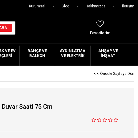
Kurumsal
Blog
Hakkımızda
İletişim
Favorilerim
K VE EV
BAHÇE VE
AYDINLATMA
AHŞAP VE
EÇLERI
BALKON
VE ELEKTRIK
İNŞAAT
< < Önceki Sayfaya Dön
n Duvar Saati 75 Cm