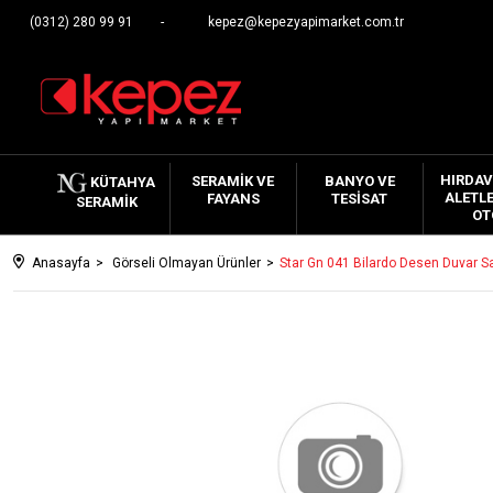
(0312) 280 99 91
kepez@kepezyapimarket.com.tr
HIRDAV
SERAMIK VE
BANYO VE
KÜTAHYA
ALETLE
FAYANS
TESISAT
SERAMIK
OT
Anasayfa
Görseli Olmayan Ürünler
Star Gn 041 Bilardo Desen Duvar S