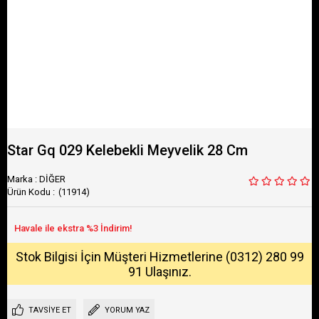
Star Gq 029 Kelebekli Meyvelik 28 Cm
Marka
:
DİĞER
(11914)
Stok Bilgisi İçin Müşteri Hizmetlerine (0312) 280 99
91 Ulaşınız.
TAVSIYE ET
YORUM YAZ