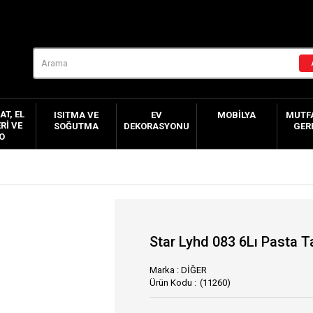
AT, EL
ISITMA VE
EV
MOBILYA
MUTFA
RI VE
SOĞUTMA
DEKORASYONU
GER
O
Star Lyhd 083 6Lı Pasta T
Marka
:
DİĞER
(11260)