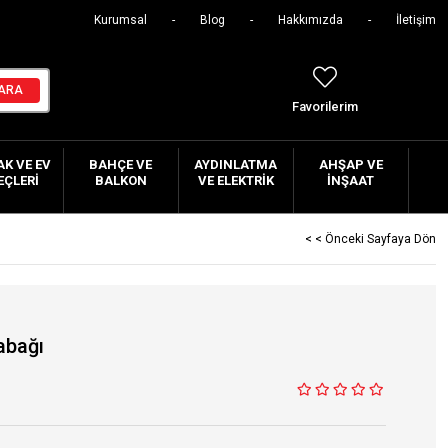
Kurumsal
Blog
Hakkımızda
İletişim
Favorilerim
K VE EV
BAHÇE VE
AYDINLATMA
AHŞAP VE
EÇLERI
BALKON
VE ELEKTRIK
İNŞAAT
< < Önceki Sayfaya Dön
abağı