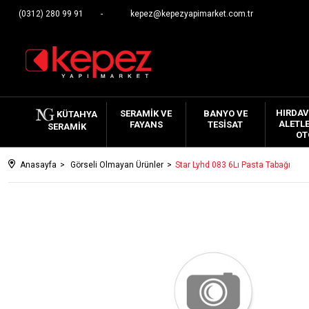
(0312) 280 99 91
kepez@kepezyapimarket.com.tr
HIRDAV
SERAMIK VE
BANYO VE
KÜTAHYA
ALETLE
FAYANS
TESISAT
SERAMIK
OT
Anasayfa
Görseli Olmayan Ürünler
Star Lyhd 083 6Lı Pasta Tabağı