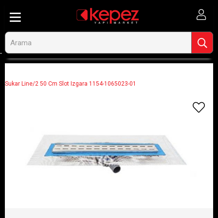
Anasayfa
Ahşap ve İnşaat
Tesisat Tamir ve Bağlantı Malzemeleri
Sifon Süzgeç ve Duş Kanalı
Sukar Line/2 50 Cm Slot Izgara 1154-1065023-01