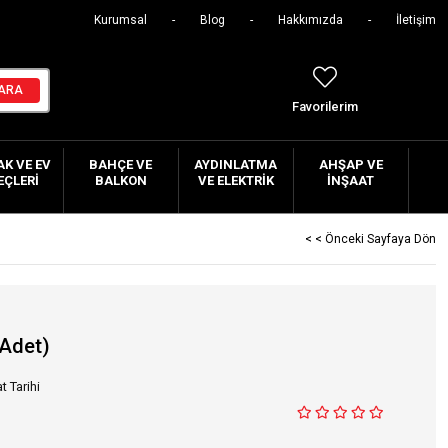
Kurumsal
Blog
Hakkımızda
İletişim
Favorilerim
K VE EV
BAHÇE VE
AYDINLATMA
AHŞAP VE
EÇLERI
BALKON
VE ELEKTRIK
İNŞAAT
< < Önceki Sayfaya Dön
0Adet)
t Tarihi