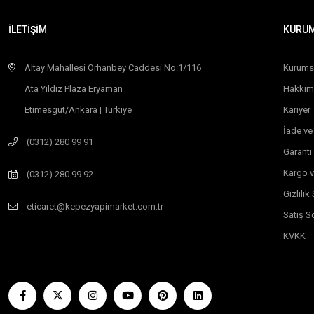
İLETİŞİM
KURU
Altay Mahallesi Orhanbey Caddesi No:1/116
Kurums
Ata Yıldız Plaza Eryaman
Hakkım
Etimesgut/Ankara | Türkiye
Kariyer
İade ve
(0312) 280 99 91
Garanti
Kargo v
(0312) 280 99 92
Gizlili
eticaret@kepezyapimarket.com.tr
Satış S
KVKK