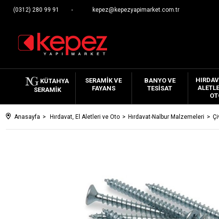
(0312) 280 99 91
kepez@kepezyapimarket.com.tr
HIRDAV
SERAMIK VE
BANYO VE
KÜTAHYA
ALETLE
FAYANS
TESISAT
SERAMIK
OT
Anasayfa
Hırdavat, El Aletleri ve Oto
Hırdavat-Nalbur Malzemeleri
Çi