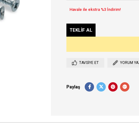
TAVSIYE ET
YORUM YA
Paylaş