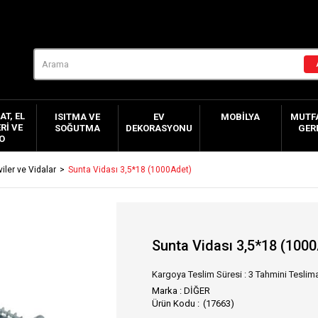
AT, EL
ISITMA VE
EV
MOBILYA
MUTFA
RI VE
SOĞUTMA
DEKORASYONU
GER
O
viler ve Vidalar
Sunta Vidası 3,5*18 (1000Adet)
Sunta Vidası 3,5*18 (100
Kargoya Teslim Süresi
:
3 Tahmini Teslima
Marka
:
DİĞER
(17663)