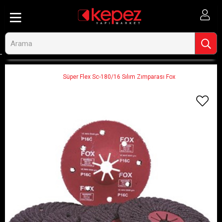
Anasayfa
Hırdavat, El Aletleri ve Oto
El Aletleri
Zımpara ve Eğeler
Süper Flex Sc-180/16 Sılım Zımparası Fox